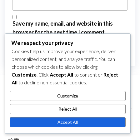
Save my name, email, and website in this
browser for the next time I comment.
We respect your privacy
Cookies help us improve your experience, deliver
personalized content, and analyze traffic. You can
choose which cookies to allow by clicking
Customize
. Click
Accept All
to consent or
Reject
All
to decline non-essential cookies.
リンク
Customize
ブログアーカイブ
Reject All
お問い合わせ
Accept All
概要