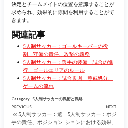
決定とチームメイトの位置を意識することが
求められ、効果的に隙間を利用することがで
きます。
関連記事
5人制サッカー：ゴールキーパーの役
割、守備の責任、攻撃の義務
5人制サッカー：選手の装備、試合の進
行、ゴールエリアのルール
5人制サッカー：試合規則、懲戒処分、
ゲームの流れ
Category
5人制サッカーの戦術と戦略
Post
Previous
PREVIOUS
NEXT
Next
5人制サッカー：選
5人制サッカー：ポジ
navigation
Post
Post
手の責任、ポジション
ションにおける効果、