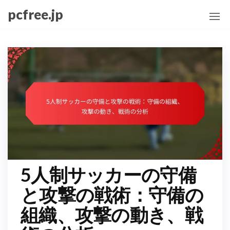
Skip
pcfree.jp
to
the
content
5人制サッカーの守備
と攻撃の戦術：守備の
組織、攻撃の動き、戦