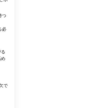
持つ
る必
がる
高め
欠で