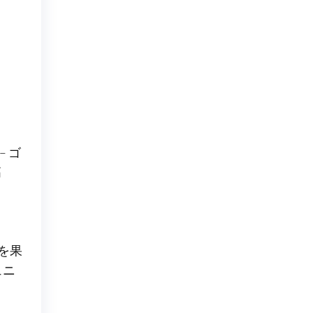
 ゴ
高
を果
ュニ