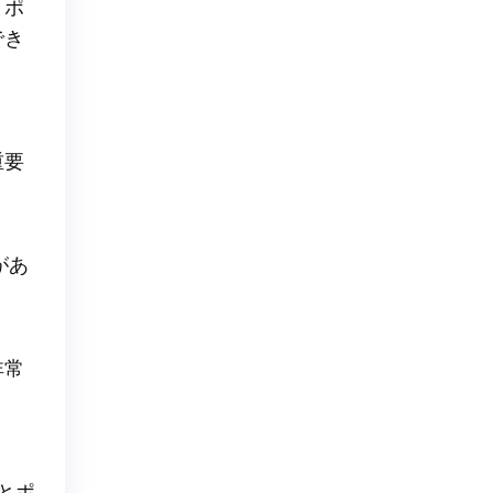
とポ
でき
重要
があ
非常
とポ