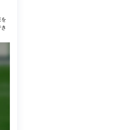
束を
でき