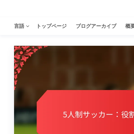
Skip
to
the
言語
トップページ
ブログアーカイブ
概
content