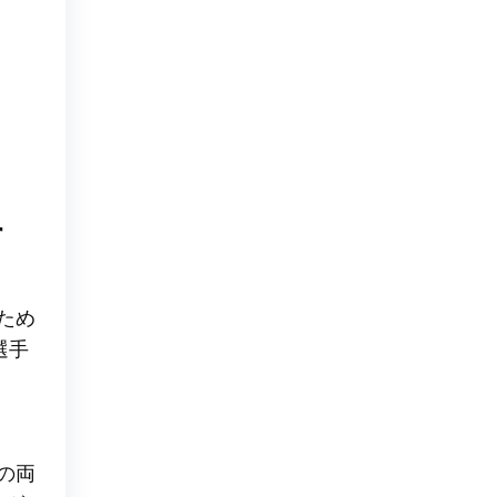
す
ため
選手
の両