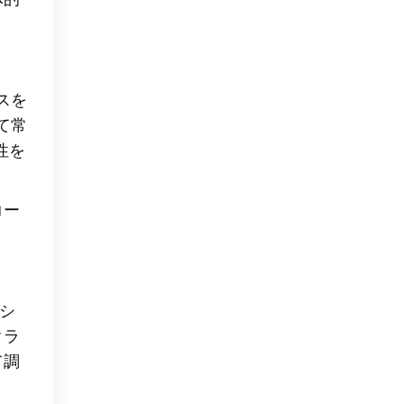
スを
て常
性を
コー
シ
クラ
て調