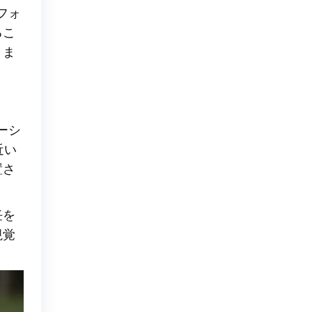
フォ
るこ
きま
ーシ
近い
置さ
任を
視覚