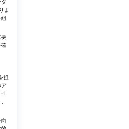
ンダ
りま
を組
重要
を確
を担
のア
-1
し、
を向
体的