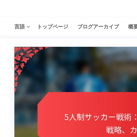
Skip
to
the
言語
トップページ
ブログアーカイブ
概
content