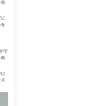
十分
ブに
ルを
がで
を向
中に
ンス