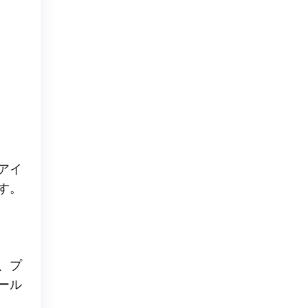
アイ
す。
、プ
ール