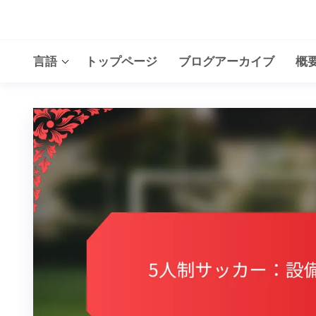
Skip
to
the
言語
トップページ
ブログアーカイブ
概
content