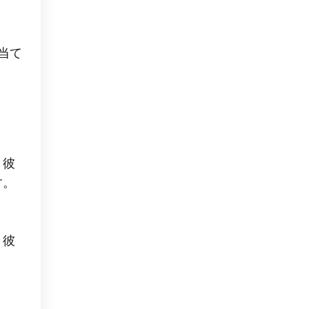
当て
。彼
す。
。彼