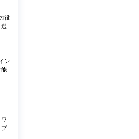
の役
、選
イン
む能
トワ
ップ