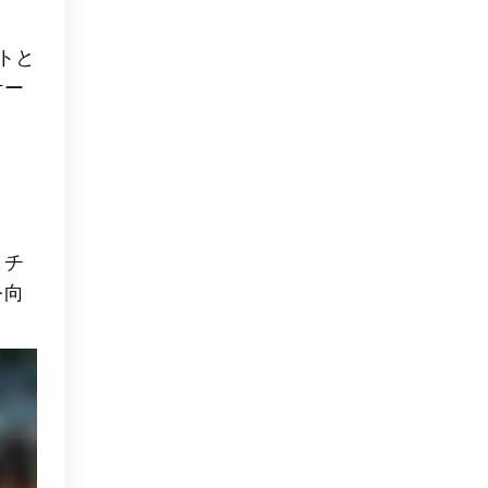
トと
ケー
とチ
を向