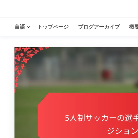
Skip
to
the
言語
トップページ
ブログアーカイブ
概
content