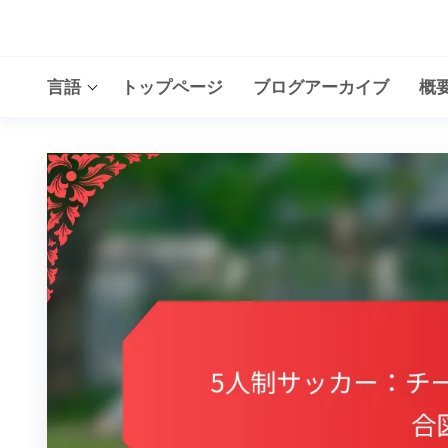
Skip
to
the
言語
トップページ
ブログアーカイブ
概
content