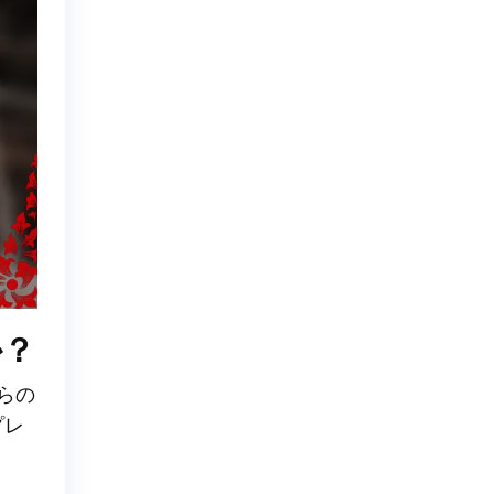
か？
らの
プレ