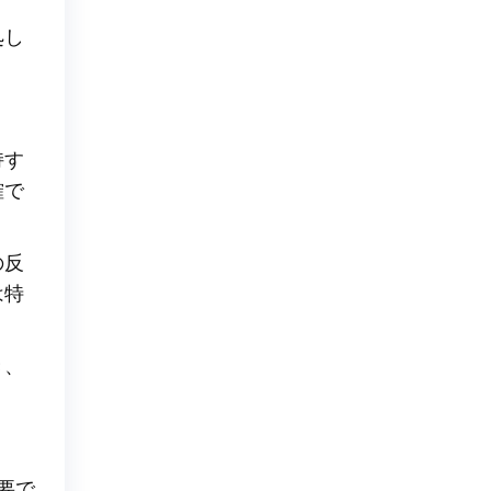
処し
持す
確で
の反
は特
き、
要で