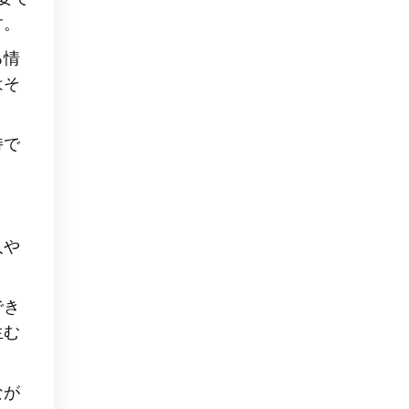
す。
る情
はそ
持で
人や
でき
生む
なが