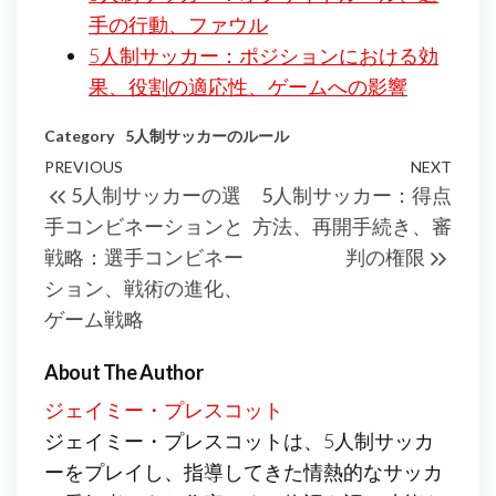
手の行動、ファウル
5人制サッカー：ポジションにおける効
果、役割の適応性、ゲームへの影響
Category
5人制サッカーのルール
Post
Previous
PREVIOUS
NEXT
Next
5人制サッカーの選
5人制サッカー：得点
navigation
Post
Post
手コンビネーションと
方法、再開手続き、審
戦略：選手コンビネー
判の権限
ション、戦術の進化、
ゲーム戦略
About The Author
ジェイミー・プレスコット
ジェイミー・プレスコットは、5人制サッカ
ーをプレイし、指導してきた情熱的なサッカ