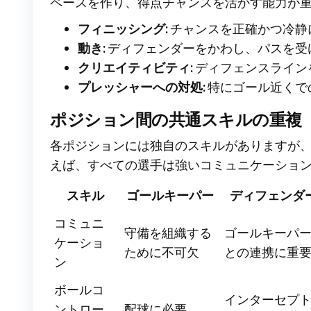
ペースを作り、得点チャンスを活かす能力が
フィニッシング:
チャンスを正確かつ冷静
動き:
ディフェンダーをかわし、パスを受
クリエイティビティ:
ディフェンスライン
プレッシャーへの対処:
特にゴール近くで
ポジション間の共通スキルの重複
各ポジションには独自のスキルがありますが
えば、すべての選手は強いコミュニケーショ
スキル
ゴールキーパー
ディフェンダ
コミュニ
守備を組織する
ゴールキーパ
ケーショ
ために不可欠
との連携に重
ン
ボールコ
インターセプ
ントロー
配球に必要