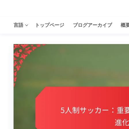
Skip
to
the
言語
トップページ
ブログアーカイブ
概
content